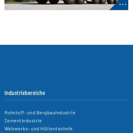
Windeneinbaugetriebe
...
Die Windeneinbaugetriebe setzen sich aus Modulen eines bewährten Baukastensystems zusammen. Durch Ihren geringen Bauraum und Ihre hohe Wartungsfreundlichkeit sind unsere Planetengetriebe ideal in eine Seiltrommel integrierbar. Durch dieses
Hub- und Freifallwinden
...
 Seilwinden werden komplett im eigenen Hause konzipiert, konstruiert, gefertigt und montiert. Die hohe Fertigungstiefe garantiert qualitativ hochwertige und aufeinander abgestimmte Baugruppen von einem der erfahrensten Hersteller aus
Industriebereiche
Rohstoff- und Bergbauindustrie
Zementindustrie
Walzwerks- und Hüttentechnik